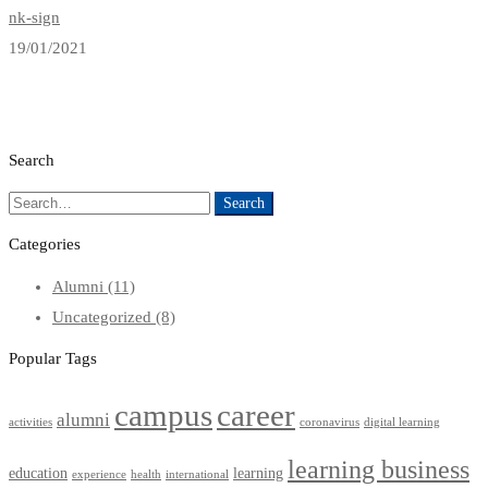
nk-sign
19/01/2021
Search
Search
Search
for:
Categories
Alumni
(11)
Uncategorized
(8)
Popular Tags
campus
career
alumni
activities
coronavirus
digital learning
learning business
education
learning
experience
health
international