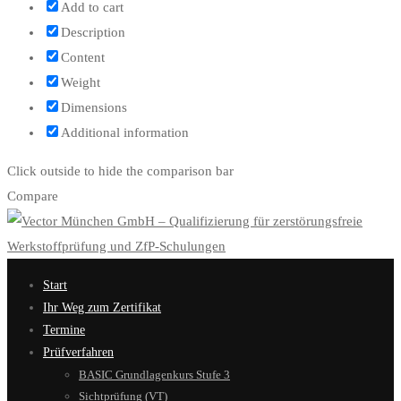
Add to cart
Description
Content
Weight
Dimensions
Additional information
Click outside to hide the comparison bar
Compare
Start
Ihr Weg zum Zertifikat
Termine
Prüfverfahren
BASIC Grundlagenkurs Stufe 3
Sichtprüfung (VT)