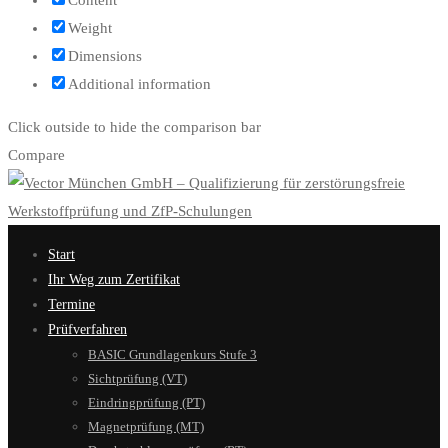
Weight
Dimensions
Additional information
Click outside to hide the comparison bar
Compare
Start
Ihr Weg zum Zertifikat
Termine
Prüfverfahren
BASIC Grundlagenkurs Stufe 3
Sichtprüfung (VT)
Eindringprüfung (PT)
Magnetprüfung (MT)