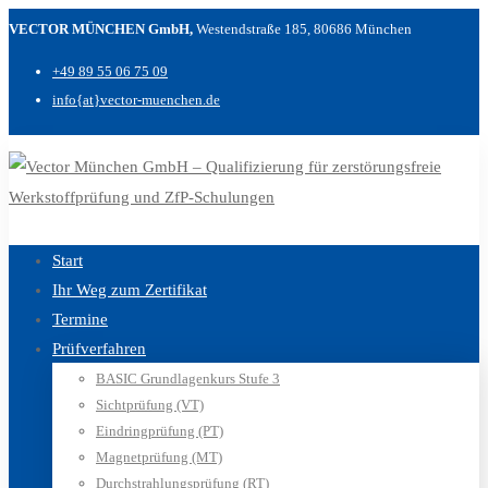
VECTOR MÜNCHEN GmbH,
Westendstraße 185, 80686 München
+49 89 55 06 75 09
info{at}vector-muenchen.de
Start
Ihr Weg zum Zertifikat
Termine
Prüfverfahren
BASIC Grundlagenkurs Stufe 3
Sichtprüfung (VT)
Eindringprüfung (PT)
Magnetprüfung (MT)
Durchstrahlungsprüfung (RT)