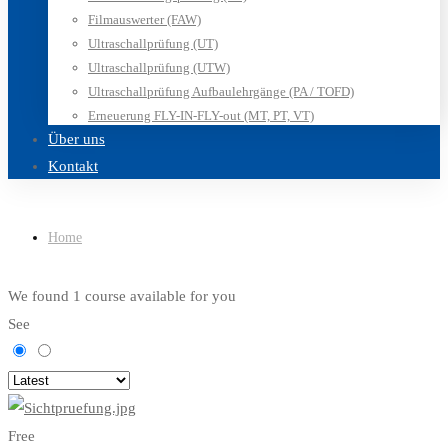
Filmauswerter (FAW)
Ultraschallprüfung (UT)
Ultraschallprüfung (UTW)
Ultraschallprüfung Aufbaulehrgänge (PA / TOFD)
Erneuerung FLY-IN-FLY-out (MT, PT, VT)
Über uns
Kontakt
Home
We found
1
course available for you
See
Free