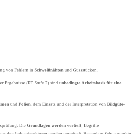
ung von Fehlern in
Schweißnähten
und Gussstücken.
r Ergebnisse (RT Stufe 2) sind
unbedingte Arbeitsbasis für eine
lmen
und
Folien
, dem Einsatz und der Interpretation von
Bildgüte-
gsprüfung. Die
Grundlagen werden vertieft
, Begriffe
aus den Industriesektoren werden vermittelt. Besondere Schwerpunkte