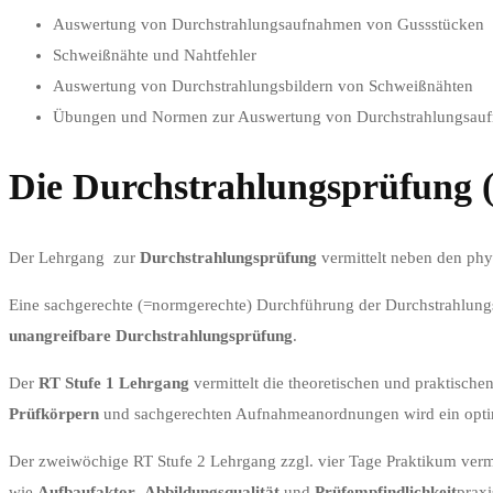
Auswertung von Durchstrahlungsaufnahmen von Gussstücken
Schweißnähte und Nahtfehler
Auswertung von Durchstrahlungsbildern von Schweißnähten
Übungen und Normen zur Auswertung von Durchstrahlungsau
Die Durchstrahlungsprüfung 
Der Lehrgang zur
Durchstrahlungsprüfung
vermittelt neben den phy
Eine sachgerechte (=normgerechte) Durchführung der Durchstrahlungs
unangreifbare Durchstrahlungsprüfung
.
Der
RT Stufe 1 Lehrgang
vermittelt die theoretischen und praktische
Prüfkörpern
und sachgerechten Aufnahmeanordnungen wird ein optima
Der zweiwöchige RT Stufe 2 Lehrgang zzgl. vier Tage Praktikum vermi
wie
Aufbaufaktor
,
Abbildungsqualität
und
Prüfempfindlichkeit
prax