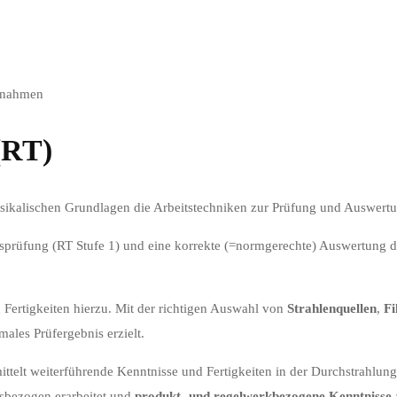
fnahmen
(RT)
sikalischen Grundlagen die Arbeitstechniken zur Prüfung und Auswert
prüfung (RT Stufe 1) und eine korrekte (=normgerechte) Auswertung de
n Fertigkeiten hierzu. Mit der richtigen Auswahl von
Strahlenquellen
,
Fi
les Prüfergebnis erzielt.
ttelt weiterführende Kenntnisse und Fertigkeiten in der Durchstrahlun
isbezogen erarbeitet und
produkt- und regelwerkbezogene Kenntnisse