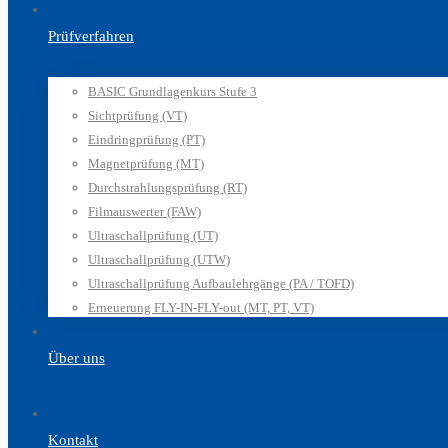
Prüfverfahren
BASIC Grundlagenkurs Stufe 3
Sichtprüfung (VT)
Eindringprüfung (PT)
Magnetprüfung (MT)
Durchstrahlungsprüfung (RT)
Filmauswerter (FAW)
Ultraschallprüfung (UT)
Ultraschallprüfung (UTW)
Ultraschallprüfung Aufbaulehrgänge (PA / TOFD)
Erneuerung FLY-IN-FLY-out (MT, PT, VT)
Über uns
Kontakt