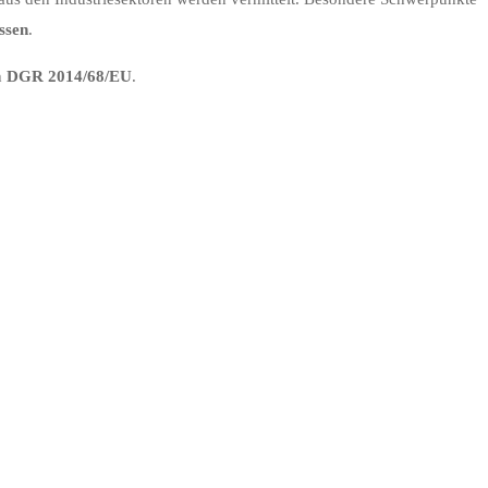
ssen
.
h
DGR 2014/68/EU
.